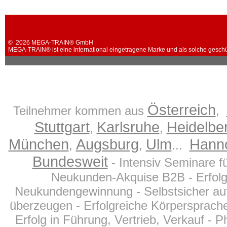
© 2026 MEGA-TRAIN® GmbH
MEGA-TRAIN® ist eine international eingetragene Marke und als solche geschü
Österreich
Teilnehmer kommen aus
,
Stuttgart
Karlsruhe
Heidelbe
,
,
München
Augsburg
Ulm
Hann
,
,
...
Bundesweit
- Intensiv Seminare fü
Neukunden-Akquise B2B - Erfolgr
Neukundengewinnung - Selbstsicher auf
überzeugen - Erfolgreiche Körpersprache,
Erfolg in Führung, Vertrieb, Verkauf -