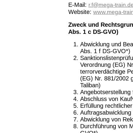
E-Mail:
r.f@mega-train.d
Website:
www.mega-trai
Zweck und Rechtsgrund
Abs. 1 c DS-GVO)
Abwicklung und Bear
Abs. 1 f DS-GVO*)
Sanktionslistenprüf
Verordnung (EG) Nr
terrorverdächtige 
(EG) Nr. 881/2002 
Taliban)
Angebotserstellung 
Abschluss von Kaufv
Erfüllung rechtliche
Auftragsabwicklung 
Abwicklung von Rek
Durchführung von M