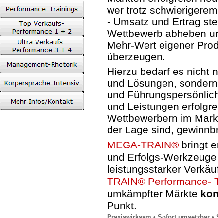
wer trotz schwierigere
- Umsatz und Ertrag st
Wettbewerb abheben un
Mehr-Wert eigener Prod
überzeugen.
Hierzu bedarf es nicht 
und Lösungen, sondern 
und Führungspersönlich
und Leistungen erfolgre
Wettbewerbern im Markt
der Lage sind, gewinnbr
MEGA-TRAIN®
bringt e
und Erfolgs-Werkzeuge
leistungsstarker Verkäu
TRAIN® Performance- T
umkämpfter Märkte
kom
Punkt.
Praxiswirksam • Sofort umsetzbar • S