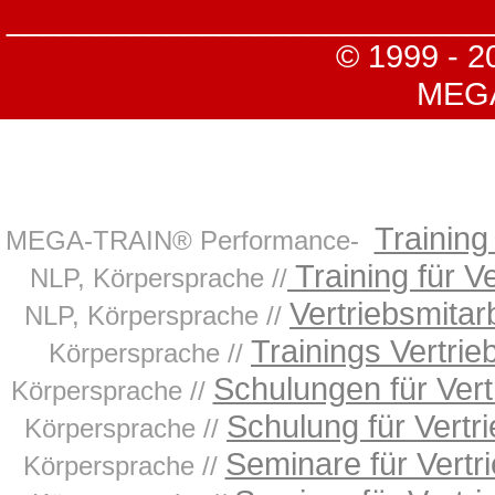
___________________________
© 1999 - 2
MEGA-
Training
MEGA-TRAIN® Performance-
Training für Ve
NLP, Körpersprache //
Vertriebsmitarb
NLP, Körpersprache //
Trainings Vertrie
Körpersprache //
Schulungen für Vert
Körpersprache //
Schulung für Vertri
Körpersprache //
Seminare für Vertri
Körpersprache //