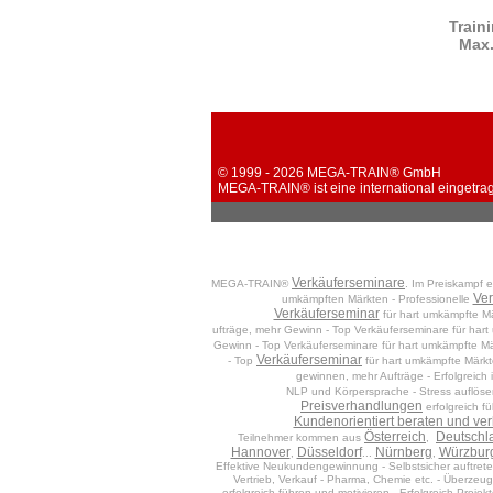
Train
Max.
© 1999 - 2026 MEGA-TRAIN® GmbH
MEGA-TRAIN® ist eine international eingetra
Verkäuferseminare
MEGA-TRAIN®
. Im Preiskampf 
Ver
umkämpften Märkten - Professionelle
Verkäuferseminar
für hart umkämpfte Mä
ufträge, mehr Gewinn - Top Verkäuferseminare für har
Gewinn - Top Verkäuferseminare für hart umkämpfte M
Verkäuferseminar
- Top
für hart umkämpfte Märkte
gewinnen, mehr Aufträge - Erfolgreich 
NLP und Körpersprache - Stress auflösen
Preisverhandlungen
erfolgreich fü
Kundenorientiert beraten und ve
Österreich
Deutschl
Teilnehmer kommen aus
,
Hannover
Düsseldorf
Nürnberg
Würzbur
,
...
,
Effektive Neukundengewinnung - Selbstsicher auftreten
Vertrieb, Verkauf - Pharma, Chemie etc. - Überzeug
erfolgreich führen und motivieren - Erfolgreich Projekt