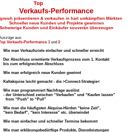
Top
Verkaufs-Performance
lgreich präsentieren & verkaufen in hart umkämpften Märkten
Schneller neue Kunden und Projekte gewinnen
Schwierige Kunden und Einkäufer souverän überzeugen
Auszüge aus:
Top Verkaufs-Performance 1
und
2
Wie man Verkaufsziele einfacher und schneller erreicht
-
Der Abschluss orientierte Verkaufsprozess vom 1. Kontakt
bis zum erfolgreichen Abschluss
-
Wie man erfolgreich neue Kunden gewinnt
-
Kaltakquise leicht gemacht - die >Connect-Strategie<
-
Wie man programmiert Nachfrage auslöst
- der Unterschied zwischen “Verkaufen” und “Kaufen lassen”
from “Push” to “Pull”
-
Wie man die häufigsten Akquise-Hürden “keine Zeit”,
“kein Bedarf”, “kein Interesse” etc. überwindet
-
Wie man einfacher und schneller Termine bekommt
-
-
Wie man erklärungsbedürftige Produkte, Dienstleistungen