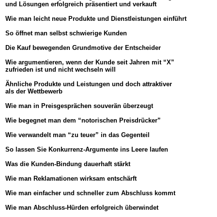
und Lösungen erfolgreich präsentiert und verkauft
-
Wie man leicht neue Produkte und Dienstleistungen einführt
-
So öffnet man selbst schwierige Kunden
-
Die Kauf bewegenden Grundmotive der Entscheider
-
Wie argumentieren, wenn der Kunde seit Jahren mit “X”
zufrieden ist und nicht wechseln will
-
Ähnliche Produkte und Leistungen und doch attraktiver
als der Wettbewerb
-
Wie man in Preisgesprächen souverän überzeugt
-
Wie begegnet man dem “notorischen Preisdrücker”
-
m entschärft
Wie verwandelt man “zu teuer” in das Gegenteil
-
So lassen Sie Konkurrenz-Argumente ins Leere laufen
-
-
Was die Kunden-Bindung dauerhaft stärkt
1
Wie man Reklamationen wirksam entschärft
1
Wie man einfacher und schneller zum Abschluss kommt
-
Wie man Abschluss-Hürden erfolgreich überwindet
1