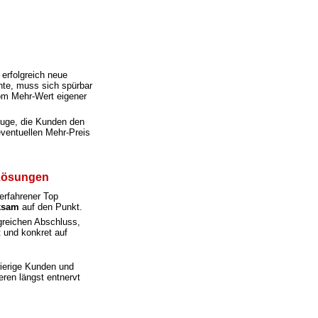
 erfolgreich
neue
hte, muss sich spürbar
om Mehr-Wert eigener
euge, die Kunden den
eventuellen Mehr-Preis
 Lösungen
 erfahrener Top
ksam
auf den Punkt.
greichen Abschluss,
t und konkret auf
wierige Kunden und
eren längst entnervt