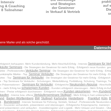
prak
Intensiv
und Strategien
auf 
ing & Coaching
der Gewinner
Di
 8 Teilnehmer
in Verkauf & Vertrieb
u
gene Marke und als solche geschützt.
Datensch
Seminare für Ver
erfolgreich behaupten. Mehr Kundenbindung. Mehr Abschluß-Erfolg - Intensiv
käufer Seminare
- Die Strategien der Gewinner für mehr Erfolg - Erfolgreich neue Kunden ge
Verkäufer Seminar
rkte - Professionelles
- Die Strategien der Gewinner für mehr Erfolg - Erfol
Seminar Verkäufer
t umkämpfte Märkte - Top
- Die Strategien der Gewinner für mehr Erfolg - 
Seminare für Verkäufer
ärkte - Top
- Die Strategien der Gewinner für mehr Erfolg - Erfolgr
 - Top Seminare für Verkäufer - Schulungen, Weiterbildung, Fortbildung, Schulung, Trainings, Tra
Seminare für Verkäufer
Neukunden-Akquise
in Präsentationen -
- Erfolgreiche
- Abschlußt
schwierigen Kunden
 - mehr Erfolg bei
- Kunden erfolgreich überzeugen - Mehr Erfolg im Au
Kunden akquirieren
Kundenb
hren - Preise erfolgreich durchsetzen - Erfolgreich neue
- Mehr
rkaufen
Verkäuferseminare Stuttgart
- Interne bzw. offene
- Mehr Erfolg in hart umkämpften M
and
Baden Württemberg
BW
Stuttgart
Karlsruhe
Heidelberg
Frankfurt
Köln
B
,
,
,
,
,
...
,
,
g
Bundesweit
...
- Intensiv Seminare für Führung, Vertrieb, Verkauf - Professionelle Neukunden-
 - Souverän verhandeln, präsentieren und überzeugen - Erfolgreiche Körpersprache, trainieren - 
end präsentieren und verkaufen - Investitionsgüter und Logistik - Mehr Umsatz und Gewinn - Überz
e akquirieren - Erfolgreiche Projekt-Akquise - Erfolgreiche Projektakquisition - Industrieprodukte e