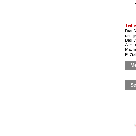
Teil
Das S
und gr
Das V
Alle T
Mache
F. Zi
Me
Se