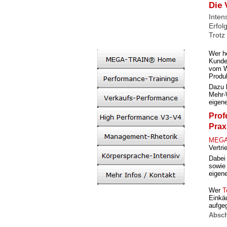
Die 
Inten
Erfol
Trotz
Wer
h
Kund
vom W
Produ
Dazu 
Mehr-
eigen
Prof
Prax
MEGA
Vertri
Dabei 
sowie 
eigene
Wer
T
Einkäu
aufge
Absch