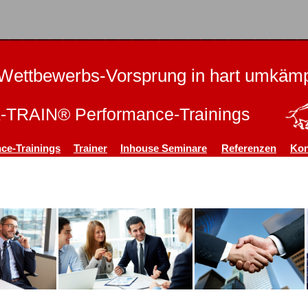
Wettbewerbs-Vorsprung in hart umkämp
TRAIN® Performance-Trainings
ce-Trainings
Trainer
Inhouse Seminare
Referenzen
Kon