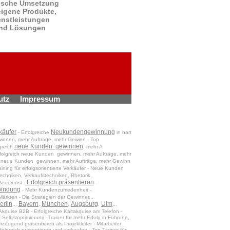
tische Umsetzung
eigene Produkte,
enstleistungen
nd Lösungen
utz
Impressum
käufer
Neukundengewinnung
- Erfolgreiche
in hart
winnen, mehr Aufträge, mehr Gewinn - Top
neue Kunden gewinnen
greich
, mehr A
Erfolgreich neue Kunden gewinnen, mehr Aufträge, mehr
eich neue Kunden gewinnen, mehr Aufträge, mehr Gewinn
ining für erfolgsorientierte Verkäufer - Neue Kunden
echniken, Verkaufstechniken, Rhetorik,
Erfolgreich präsentieren
ßendienst -
-
indung
- Mehr Kundenzufriedenheit -
ärkten - Die Strategien der Gewinner...
erlin
Bayern
München
Augsburg
Ulm
...
,
,
,
...
Akquise B2B - Erfolgreiche Kaltakquise am Telefon -
Selbstoptimierung -Trainer für mehr Erfolg in Führung,
eugend präsentieren als Projektleiter - Mitarbeiter
rfolgreich präsentieren und verkaufen - Top Trainer für