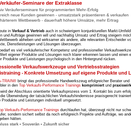
Verkäufer-Seminare der Extraklasse
siv Veräuferseminare für programmierten Mehr-Erfolg
greich neue Kunden gewinnen - umsatzstark präsentieren & verkaufen
 härterem Wettbewerb - dauerhaft höhere Umsätze, mehr Ertrag
eute in
Verkauf & Vertrieb
auch in schwierigem konjunkturellen Markt-Umfeld
en
und Aufträge gewinnen will und nachhaltig Umsatz und Ertrag steigern möc
ettbewerb abheben und wirksamer als andere, alle relevanten Entscheider v
kte, Dienstleistungen und Lösungen überzeugen.
bedarf es viel verkäuferischer Kompetenz und professioneller Verkaufswerkz
Wert eigener Produkte und Lösungen noch klarer erkennen lassen
und einen 
er Produkte und Leistungen psychologisch in den Hintergrund
rücken.
essionelle Verkaufswerkzeuge und Vertriebsstrategien
istraining - Konkrete Umsetzung auf eigene Produkte und
-TRAIN®
bringt das
professionelle Handwerkszeug
erfolgreicher Berater und
ebler in den
Top Verkaufs-Performance Trainings
komprimiert
und
praxiswir
wird der Abschluss orientierte Verkaufsprozess vom 1. Kontakt bis zum erfol
die Überwindung der tatsächlichen Verkaufshindernisse praxisgerecht trainier
 Produkte und Leistungen individuell umgesetzt.
op Verkaufs-Performance Trainings
durchlaufen hat, überzeugt nicht nur sch
fer, sondern sichert selbst da noch
erfolgreich
Projekte und Aufträge, wo and
geben hätten.
luss stark • Souverän • Zukunft sicher