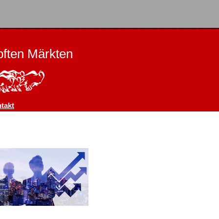
ften Märkten
takt