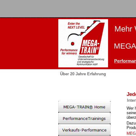
Mehr 
MEGA-
Performan
Über 20 Jahre Erfahrung
Jed
Inte
Wer h
sein
über
Dazu 
Produ
MEG