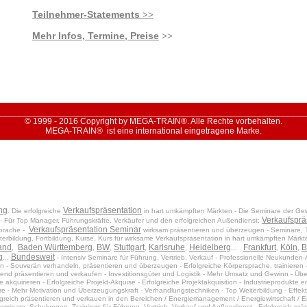
Teilnehmer-Statements
>>
Mehr Infos, Termine, Preise
>>
________________________________________________________________
© 1999 - 2016 Copyright by MEGA-TRAIN®. Alle Rechte vorbehalten.
MEGA-TRAIN® ist eine international eingetragene Marke.
ng
Verkaufspräsentation
. Die erfolgreiche
in hart umkämpften Märkten - Die Seminare der Gewi
Verkaufsprä
- Für Top Manager, Führungskräfte, Verkäufer und den erfolgreichen Außendienst;
Verkaufspräsentation Seminar
sprache -
wirksam präsentieren und überzeugen - Seminare, T
terbildung, Fortbildung, Kurse, Kurs für wirksame Verkaufspräsentation in hart umkämpften Märkte
and
Baden Württemberg
BW
Stuttgart
Karlsruhe
Heidelberg
Frankfurt
Köln
B
,
,
,
,
,
...
,
,
g
Bundesweit
...
- Intensiv Seminare für Führung, Vertrieb, Verkauf - Professionelle Neukunden-
 - Souverän verhandeln, präsentieren und überzeugen - Erfolgreiche Körpersprache, trainieren - 
end präsentieren und verkaufen - Investitionsgüter und Logistik - Mehr Umsatz und Gewinn - Überz
e akquirieren - Erfolgreiche Projekt-Akquise - Erfolgreiche Projektakquisition - Industrieprodukte e
re - Mehr Motivation und Überzeugungskraft - Verhandlungstechniken - Top Weiterbildung - Effek
folgreich präsentieren und verkauen in den Bereichen
/ Energiemanagement / Energiewirtschaft /
E
Seminare, Schulungen, Trainings für Führung, Vertrieb, Verkauf und Außendienst - Erfolgreich prä