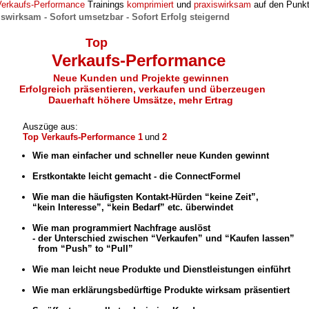
Verkaufs-Performance
Trainings
komprimiert
und
praxiswirksam
auf den Punkt
iswirksam - Sofort umsetzbar - Sofort Erfolg steigernd
Top
Verkaufs-Performance
Neue Kunden und Projekte gewinnen
Erfolgreich präsentieren, verkaufen und überzeugen
Dauerhaft höhere Umsätze, mehr Ertrag
Auszüge aus:
Top Verkaufs-Performance 1
und
2
Wie man einfacher und schneller neue Kunden gewinnt
-
Erstkontakte leicht gemacht - die ConnectFormel
-
Wie man die häufigsten Kontakt-Hürden “keine Zeit”,
“kein Interesse”, “kein Bedarf” etc. überwindet
-
Wie man programmiert Nachfrage auslöst
- der Unterschied zwischen “Verkaufen” und “Kaufen lassen”
from “Push” to “Pull”
-
Wie man leicht neue Produkte und Dienstleistungen einführt
-
Wie man erklärungsbedürftige Produkte wirksam präsentiert
-