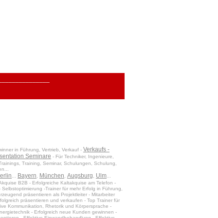
_______________
Verkaufs -
nner in Führung, Vertrieb, Verkauf -
sentation Seminare
- Für Techniker, Ingenieure,
rainings, Training, Seminar, Schulungen, Schulung,
n...
erlin
Bayern
München
Augsburg
Ulm
...
,
,
,
...
Akquise B2B - Erfolgreiche Kaltakquise am Telefon -
Selbstoptimierung -Trainer für mehr Erfolg in Führung,
eugend präsentieren als Projektleiter - Mitarbeiter
rfolgreich präsentieren und verkaufen - Top Trainer für
tive Kommunikation, Rhetorik und Körpersprache -
nergietechnik
- Erfolgreich neue Kunden gewinnen -
sentieren - Effektive Einwandbehandlung - Effektive