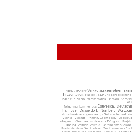
______________
Verkaufspräsentation Traini
MEGA-TRAIN®
Präsentation
, Rhetorik, NLP und Körpersprache 
Ingenieur - Verkaufspräsentation, Rhetorik, Körper
Wei
Österreich
Deutschl
Teilnehmer kommen aus
,
Hannover
Düsseldorf
Nürnberg
Würzbur
,
...
,
Effektive Neukundengewinnung - Selbstsicher auftreten
Vertrieb, Verkauf - Pharma, Chemie etc. - Überzeug
erfolgreich führen und motivieren - Erfolgreich Projekt
Führung, Vertrieb, Verkauf - Unternehmer Semina
Praxisorientierte Seminarleiter, Seminartrainer - Er
Preise effektiver durchsetzen - Effektive Inhouse 