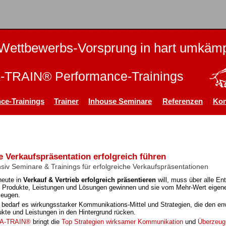
Wettbewerbs-Vorsprung in hart umkämp
TRAIN® Performance-Trainings
ce-Trainings
Trainer
Inhouse Seminare
Referenzen
Kon
e Verkaufspräsentation erfolgreich führen
nsiv Seminare & Trainings für erfolgreiche Verkaufspräsentationen
eute in
Verkauf
& Vertrieb erfolgreich präsentieren
will, muss über alle E
e Produkte, Leistungen und Lösungen
gewinnen und sie vom Mehr-Wert eigene
zeuge
n.
bedarf es wirkungsstarker Kommunikations-Mittel und Strategien, die den en
kte und Leistungen in den Hintergrund rücken.
A-TRAIN®
bringt die
Top Strategien wirksamer Kommunikation
und
Überzeug