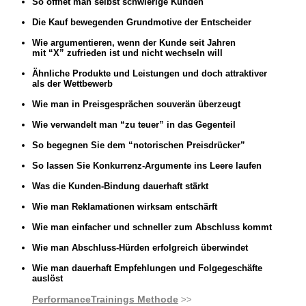
So öffnet man selbst schwierige Kunden
-
Die Kauf bewegenden Grundmotive der Entscheider
-
Wie argumentieren, wenn der Kunde seit Jahren
mit “X” zufrieden ist und nicht wechseln will
-
Ähnliche Produkte und Leistungen und doch attraktiver
als der Wettbewerb
-
Wie man in Preisgesprächen souverän überzeugt
-
m entschärft
Wie verwandelt man “zu teuer” in das Gegenteil
-
So begegnen Sie dem “notorischen Preisdrücker”
1
So lassen Sie Konkurrenz-Argumente ins Leere laufen
-
-
Was die Kunden-Bindung dauerhaft stärkt
1
Wie man Reklamationen wirksam entschärft
1
Wie man einfacher und schneller zum Abschluss kommt
-
Wie man Abschluss-Hürden erfolgreich überwindet
1
Wie man dauerhaft Empfehlungen und Folgegeschäfte
auslöst
PerformanceTrainings Methode
>>