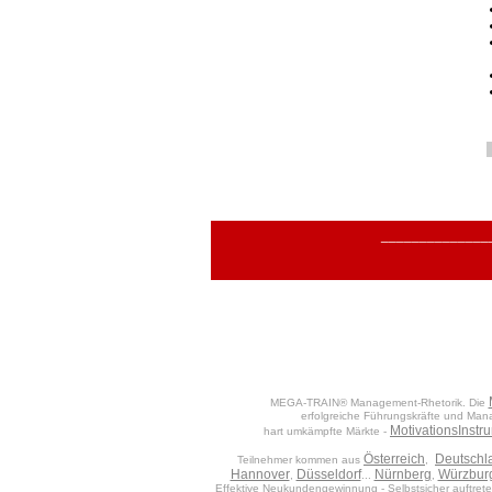
______________
MEGA-TRAIN® Management-Rhetorik. Die
erfolgreiche Führungskräfte und Manag
MotivationsInstr
hart umkämpfte Märkte -
Österreich
Deutschl
Teilnehmer kommen aus
,
Hannover
Düsseldorf
Nürnberg
Würzbur
,
...
,
Effektive Neukundengewinnung - Selbstsicher auftreten