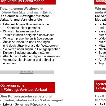
Top Verkaufs-Performance
Manag
Trotz härterem Wettbewerb -
Wie ma
höhere Umsätze und mehr Ertrag!
mehr A
Die Schlüssel-Strategien für mehr
Die Sch
Verkaufs- und Vertriebserfolg
Motiva
Erfolgreich neue Kunden gewinnen
Siche
1. Kontakte leicht gemacht
und 
Wirksam Interesse wecken
Ziele
Termin-Hürden erfolgreich überwinden
durc
Wirksam präsentieren & überzeugen
Wider
Ähnliche Produkte und Leistungen
auflö
und doch attraktiver als der Wettbewerb
Mitar
Souverän überzeugen in Preisgesprächen
Nachh
Kunden-Bindung dauerhaft stärken
Begei
Abschluss-Hürden erfolgreich überwinden
über
Verkaufsziele einfacher und schneller
Auf Z
erreichen
Top E
Mehr Infos
Syste
Körpersprache
Erfol
in Führung, Vertrieb, Verkauf
Das Ko
Über Körpersprache selbstsicher
für me
auftreten, stärker wirken & überzeugen!
Die 
Erfolgs- Geheimnis Körpersprache