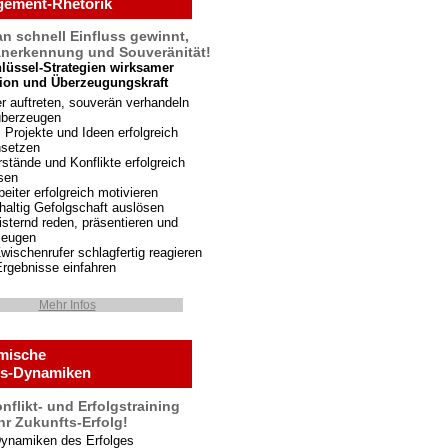
ement-Rhetorik
n schnell Einfluss gewinnt,
nerkennung und Souveränität!
lüssel-Strategien wirksamer
tion und Überzeugungskraft
r auftreten, souverän verhandeln
überzeugen
, Projekte und Ideen erfolgreich
hsetzen
stände und Konflikte erfolgreich
sen
beiter erfolgreich motivieren
altig Gefolgschaft auslösen
sternd reden, präsentieren und
zeugen
wischenrufer schlagfertig reagieren
rgebnisse einfahren
Mehr Infos
mische
gs-Dynamiken
nflikt- und Erfolgstraining
hr Zukunfts-Erfolg!
Dynamiken des Erfolges