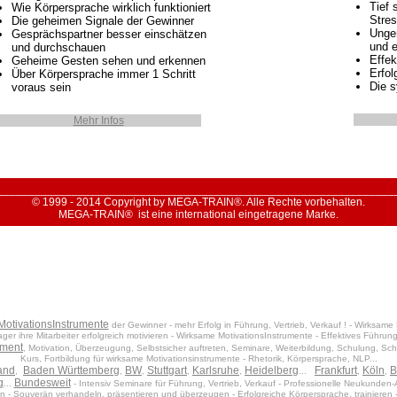
Tief 
Wie Körpersprache wirklich funktioniert
Stres
Die geheimen Signale der Gewinner
Ungen
Gesprächspartner besser einschätzen
und e
und durchschauen
Effek
Geheime Gesten sehen und erkennen
Erfol
Über Körpersprache immer 1 Schritt
Die 
voraus sein
Mehr Infos
________________________________________________________________
© 1999 - 2014 Copyright by MEGA-TRAIN®. Alle Rechte vorbehalten.
MEGA-TRAIN® ist eine international eingetragene Marke.
MotivationsInstrumente
der Gewinner - mehr Erfolg in Führung, Vertrieb, Verkauf ! - Wirksame 
er ihre Mitarbeiter erfolgreich motivieren - Wirksame MotivationsInstrumente - Effektives Führungs
ument
, Motivation, Überzeugung, Selbstsicher auftreten, Seminare, Weiterbildung, Schulung, Sch
Kurs, Fortbildung für wirksame Motivationsinstrumente - Rhetorik, Körpersprache, NLP...
and
Baden Württemberg
BW
Stuttgart
Karlsruhe
Heidelberg
Frankfurt
Köln
B
,
,
,
,
,
...
,
,
g
Bundesweit
...
- Intensiv Seminare für Führung, Vertrieb, Verkauf - Professionelle Neukunden-
 - Souverän verhandeln, präsentieren und überzeugen - Erfolgreiche Körpersprache, trainieren - 