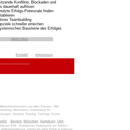
sitzende Konflikte, Blockaden und
s dauerhaft auflösen
utzte Erfolgs-Potenziale finden
tablieren
tives Teambuilding
gsziele schneller erreichen
systemischen Bausteine des Erfolges
Mehr Infos
Kontakt
Impressum
_______________
Mitarbeitermotivation auf allen Ebenen - Wie
training, Motivations- Instrumente für
ulungen, Seminar, Training, Trainings, Kurse,
erlin
Bayern
München
Augsburg
Ulm
...
,
,
,
...
Akquise B2B - Erfolgreiche Kaltakquise am Telefon -
Selbstoptimierung -Trainer für mehr Erfolg in Führung,