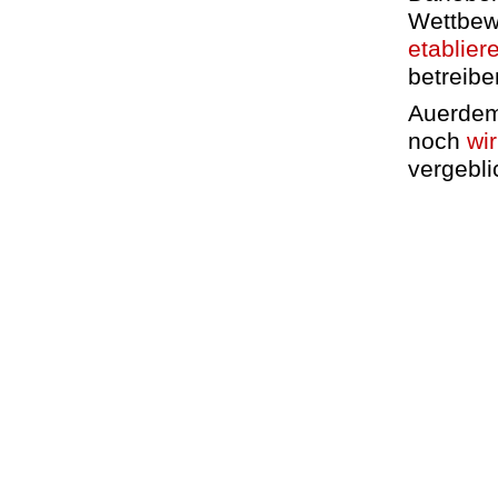
Wettbew
etablier
betreibe
Auerdem 
noch
wi
vergebli