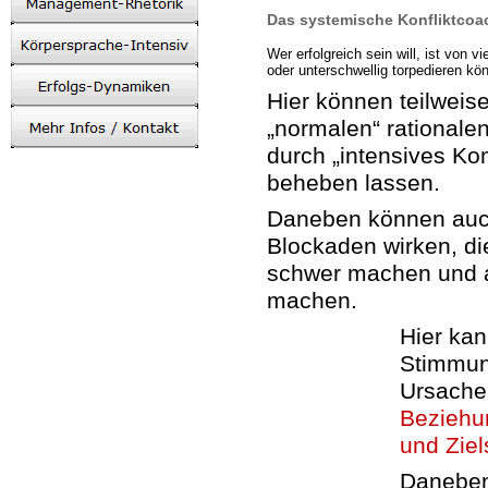
Das systemische Konfliktco
Wer erfolgreich sein will, ist von v
oder unterschwellig torpedieren kö
Hier können teilweise
„normalen“ rationale
durch „intensives Ko
beheben lassen.
Daneben können auc
Blockaden wirken, di
schwer machen und a
machen.
Hier ka
Stimmun
Ursache
Beziehu
und Zie
Danebe