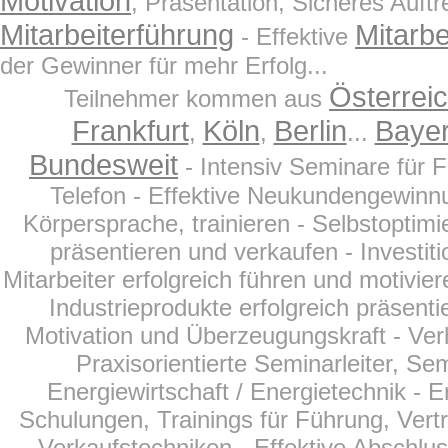
Motivation
, Präsentation, Sicheres Auftr
Mitarbeiterführung
Mitarbe
- Effektive
der Gewinner für mehr Erfolg...
Österrei
Teilnehmer kommen aus
Frankfurt
Köln
Berlin
Baye
,
,
...
Bundesweit
- Intensiv Seminare für 
Telefon - Effektive Neukundengewinnu
Körpersprache, trainieren - Selbstoptim
präsentieren und verkaufen - Investit
Mitarbeiter erfolgreich führen und motivier
Industrieprodukte erfolgreich präsent
Motivation und Überzeugungskraft - Ver
Praxisorientierte Seminarleiter, Se
Energiewirtschaft /
Energietechnik
- E
Schulungen, Trainings für Führung, Vertr
Verkaufstechniken - Effektive Abschlu