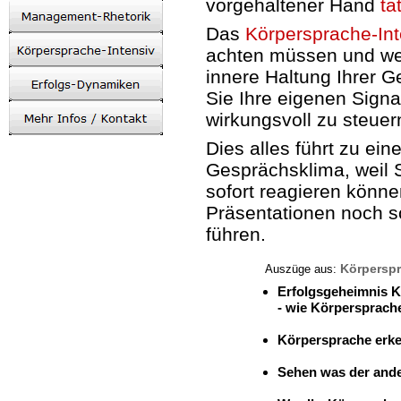
vorgehaltener Hand
ta
Das
Körpersprache-Int
achten müssen und wel
innere Haltung Ihrer G
Sie Ihre eigenen Sig
wirkungsvoll zu steuer
Dies alles führt zu ei
Gesprächsklima, weil S
sofort reagieren könn
Präsentationen noch s
führen.
Körperspr
Auszüge aus:
Erfolgsgeheimnis 
- wie Körpersprache
-
Körpersprache erke
-
Sehen was der ande
-