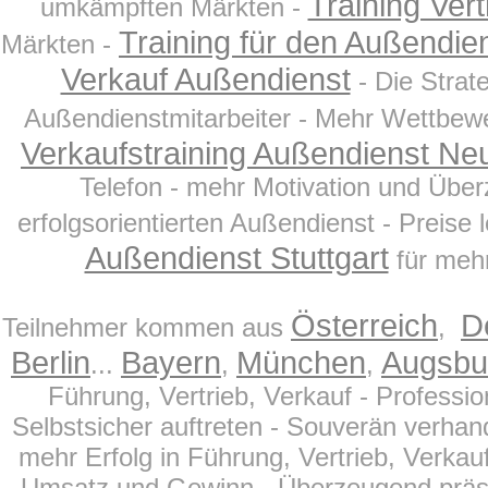
Training Ver
umkämpften Märkten -
Training für den Außendie
Märkten -
Verkauf Außendienst
- Die Strat
Außendienstmitarbeiter - Mehr Wettbew
Verkaufstraining Außendienst N
Telefon - mehr Motivation und Über
erfolgsorientierten Außendienst - Preis
Außendienst Stuttgart
für mehr
Österreich
D
Teilnehmer kommen aus
,
Berlin
Bayern
München
Augsbu
...
,
,
Führung, Vertrieb, Verkauf - Profess
Selbstsicher auftreten - Souverän verhand
mehr Erfolg in Führung, Vertrieb, Verkau
Umsatz und Gewinn - Überzeugend präsentie