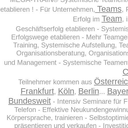
Teams
etablieren ! - Für Unternehmen,
, 
Team
Erfolg im
, 
Geschäftserfolg etablieren - System
Erfolgswege etablieren - Mehr Teamgei
Training, Systemische Aufstellung, T
Organisationsberatung, Organisations
und Management - Systemische Teamentw
C
Österrei
Teilnehmer kommen aus
Frankfurt
Köln
Berlin
Baye
,
,
...
Bundesweit
- Intensiv Seminare für 
Telefon - Effektive Neukundengewinnu
Körpersprache, trainieren - Selbstoptim
präsentieren und verkaufen - Investit