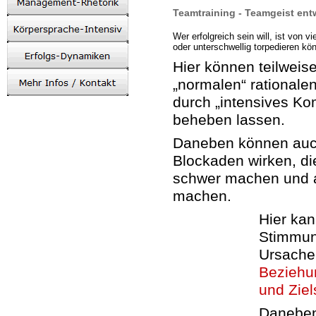
Teamtraining - Teamgeist en
Wer erfolgreich sein will, ist von v
oder unterschwellig torpedieren kö
Hier können teilweise
„normalen“ rationale
durch „intensives Ko
beheben lassen.
Daneben können auc
Blockaden wirken, di
schwer machen und a
machen.
Hier ka
Stimmun
Ursache
Beziehu
und Zie
Danebe