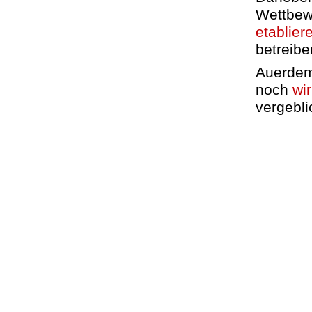
Wettbew
etablier
betreibe
Auerdem 
noch
wi
vergebli